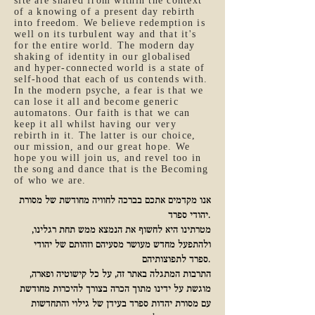
site are shared from within the context
of a knowing of a present day rebirth
into freedom. We believe redemption is
well on its turbulent way and that it's
for the entire world. The modern day
shaking of identity in our globalised
and hyper-connected world is a state of
self-hood that each of us contends with.
In the modern psyche, a fear is that we
can lose it all and become generic
automatons. Our faith is that we can
keep it all whilst having our very
rebirth in it. The latter is our choice,
our mission, and our great hope. We
hope you will join us, and revel too in
the song and dance that is the Becoming
of who we are
.
אנו מקדמים אתכם בברכה לחוויה מחודשת של מסורת
יהודי ספרד.
מטרתינו היא לחשוף את הנמצא ממש תחת רגלינו,
ולהתפעל מחדש מעושר מסעיהם וזהותם של יהודי
ספרד לתפוצותיהם.
התרבות המתגלה באתר זה, על כל קישוטיה ופארה,
מוגשת על ידינו מתוך הכרה בצורך להיכרות מחודשת
עם מסורת יהדות ספרד בעידן של גילוי והתחדשות