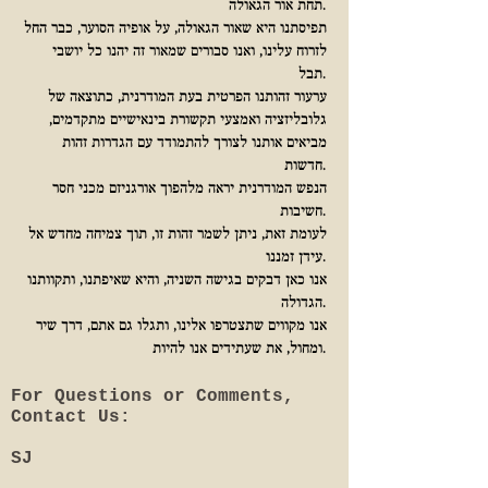
תחת אור הגאולה.
תפיסתנו היא שאור הגאולה, על אופיה הסוער, כבר החל
לזרוח עלינו, ואנו סבורים שמאור זה יהנו כל יושבי
תבל.
ערעור זהותנו הפרטית בעת המודרנית, כתוצאה של
גלובליזציה ואמצעי תקשורת בינאישיים מתקדמים,
מביאים אותנו לצורך להתמודד עם הגדרות זהות
חדשות.
הנפש המודרנית יראה מלהפוך אורגניזם מכני חסר
חשיבות.
לעומת זאת, ניתן לשמר זהות זו, תוך צמיחה מחדש אל
עידן זמננו.
אנו כאן דבקים בגישה השניה, והיא שאיפתנו, ותקוותנו
הגדולה.
אנו מקווים שתצטרפו אלינו, ותגלו גם אתם, דרך שיר
ומחול, את שעתידים אנו להיות.
For Questions or Comments,
Contact Us:
SJ