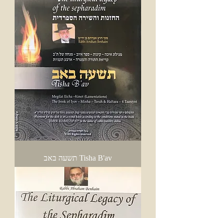
Tisha B'av תשעה באב